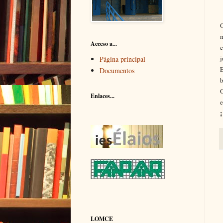
O
m
Acceso a...
e
j
Página principal
E
Documentos
b
O
Enlaces...
e
¡
LOMCE