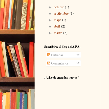
octubre
(1)
►
septiembre
(1)
►
mayo
(1)
►
abril
(2)
►
marzo
(3)
►
Suscribirse al blog del A.P.A.
Entradas
Comentarios
¿Aviso de entradas nuevas?