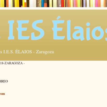
s I.E.S. ÉLAIOS - Zaragoza
018-ZARAGOZA -
ORREO
.com