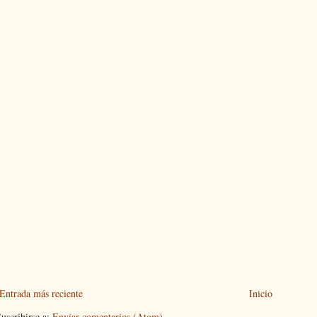
Entrada más reciente
Inicio
uscribirse a:
Enviar comentarios (Atom)