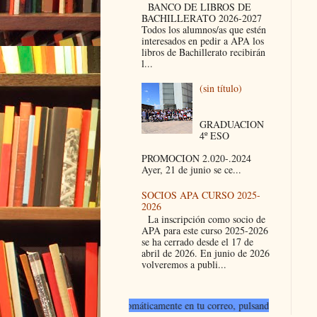
BANCO DE LIBROS DE
BACHILLERATO 2026-2027
Todos los alumnos/as que estén
interesados en pedir a APA los
libros de Bachillerato recibirán
l...
(sin título)
GRADUACION
4º ESO
PROMOCION 2.020-.2024
Ayer, 21 de junio se ce...
SOCIOS APA CURSO 2025-
2026
La inscripción como socio de
APA para este curso 2025-2026
se ha cerrado desde el 17 de
abril de 2026. En junio de 2026
volveremos a publi...
tradas nuevas automáticamente en tu correo, pulsando el botón "Seguir". Todo e