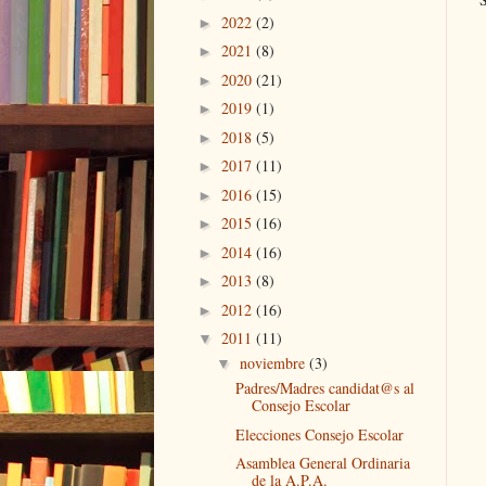
2022
(2)
►
2021
(8)
►
2020
(21)
►
2019
(1)
►
2018
(5)
►
2017
(11)
►
2016
(15)
►
2015
(16)
►
2014
(16)
►
2013
(8)
►
2012
(16)
►
2011
(11)
▼
noviembre
(3)
▼
Padres/Madres candidat@s al
Consejo Escolar
Elecciones Consejo Escolar
Asamblea General Ordinaria
de la A.P.A.